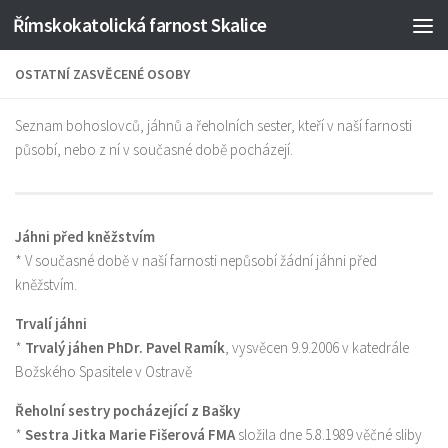
Římskokatolická farnost Skalice
Skip to content
OSTATNÍ ZASVĚCENÉ OSOBY
Seznam bohoslovců, jáhnů a řeholních sester, kteří v naší farnosti
působí, nebo z ní v současné době pocházejí.
Jáhni před kněžstvím
* V současné době v naší farnosti nepůsobí žádní jáhni před
kněžstvím.
Trvalí jáhni
*
Trvalý jáhen PhDr. Pavel Ramík
, vysvěcen 9.9.2006 v katedrále
Božského Spasitele v Ostravě
Řeholní sestry pocházející z Bašky
*
Sestra Jitka Marie Fišerová FMA
složila dne 5.8.1989 věčné sliby