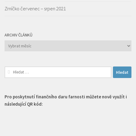
Zrníčko červenec – srpen 2021
ARCHIV ČLÁNKŮ
Archiv
článků
Vyhledávání
Pro poskytnutí finančního daru farnosti můžete nově využít i
následující QR kód: