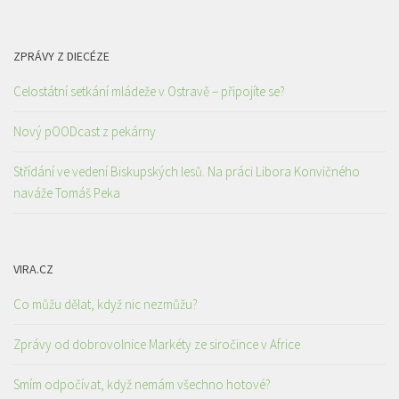
ZPRÁVY Z DIECÉZE
Celostátní setkání mládeže v Ostravě – připojíte se?
Nový pOODcast z pekárny
Střídání ve vedení Biskupských lesů. Na práci Libora Konvičného
naváže Tomáš Peka
VIRA.CZ
Co můžu dělat, když nic nezmůžu?
Zprávy od dobrovolnice Markéty ze siročince v Africe
Smím odpočívat, když nemám všechno hotové?