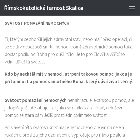
Římskokatolická farnost Skalice
Skip to content
SVÁTOST POMAZÁNÍ NEMOCNÝCH
Ti, kterým se zhoršil jejich zdravotní stav, nebo mají před operací, či
se ocitli v nebezpečí smrti, mohou kromě zdravotnické pomoci také
dostat posilu od Boha pro duši i tělo. Je to pro člověka věřícího
velmi důležitá svátost.
Kdo by nechtěl mít v nemoci, utrpení takovou pomoc, jakou je
přítomnost a pomoc samotného Boha, který dává život věčný.
Svátost pomazání nemocných
nenahrazuje lékařskou pomoc, ale
ji doplňuje či přesahuje. Tak jako se o tělo stará lékař, o duševní
pomoc se stará sám Ježíš prostřednictvím této svátosti.
Při slavení této svátosti kněz maže nemocného olejem na čele a
rukách a prosí za jeho uzdravení a vyprošuje pro něho posilu a