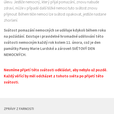
úlevu. Jestliže nemocný, který přijal pomazání, znovu nabude
zdraví, může v případě další těžké nemoci tuto svátost znovu
přijmout. Během téže nemoci lze svátost opakovat, jestliže nastane
zhoršení.
Svátost pomazání nemocných se uděluje kdykoli během roku
na požádání. Existuje i pravidelné hromadné udělování této
svátosti nemocným každý rok kolem 11. února, což je den
památky Panny Marie Lurdské a zároveň SVĚTOVÝ DEN
NEMOCNÝCH.
Nesmíme přijetí této svátosti odkládat, aby nebylo už pozdě.
Každý věřící by měl odcházet z tohoto světa po přijetí této
svátosti.
ZPRÁVY Z FARNOSTI