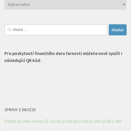
Archiv
článků
Vyhledávání
Pro poskytnutí finančního daru farnosti můžete nově využít i
následující QR kód:
ZPRÁVY Z DIECÉZE
Dotkni se nebe zve na 10. ročník poutě pro rodiče, kteří přišli o dítě