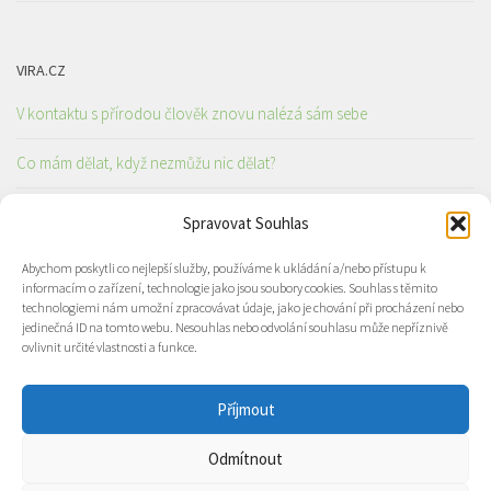
VIRA.CZ
V kontaktu s přírodou člověk znovu nalézá sám sebe
Co mám dělat, když nezmůžu nic dělat?
Zprávy od dobrovolnice Markéty ze siročince v Africe
Spravovat Souhlas
Abychom poskytli co nejlepší služby, používáme k ukládání a/nebo přístupu k
informacím o zařízení, technologie jako jsou soubory cookies. Souhlas s těmito
KATECHETICKÉ A PEDAGOGICKÉ CENTRUM OSTRAVA
technologiemi nám umožní zpracovávat údaje, jako je chování při procházení nebo
jedinečná ID na tomto webu. Nesouhlas nebo odvolání souhlasu může nepříznivě
Žádosti o kanonické mise
ovlivnit určité vlastnosti a funkce.
Prázdninový provoz na Katechetickém a pedagogickém centru
Příjmout
Odmítnout