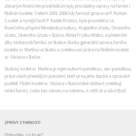
získaným finančním prostředkům byly prováděny opravy na farním i
filiálním kostele. V letech 2001-2006 kdy farnost spravoval P. Roman
Czudek a nynější farář P. Radek Drobisz, byla provedena za
finančního přispění Ministerstva kultury, Krajského úřadu, Okresního
úřadu, Obecního úřadu v Bašce, Města Frýdku-Místku, a především
díky obětavosti farníků ze Skalice i Bašky generální oprava farního
kostela sv. Martina ve Skalici a zvelebovací práce na filiálním kostele
sv. Václava v Bašce.
Skalický kostel sv. Martina je nejen kulturní památkou, ale i památkou
práce všech předešlých pokolení, kteří se na jeho stavbě a opravách
podíleli. Filiální kostel sv. Václava v Bašce také obětavě zvelebují
místní farníci, často bez nároku na odměnu, k větší cti a slávě Boží.
ZPRÁVY Z FARNOSTI
Odpustky, co to je?