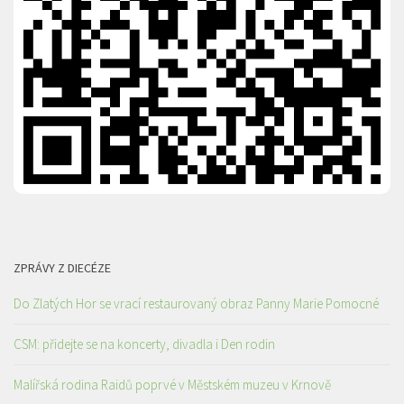
ZPRÁVY Z DIECÉZE
Do Zlatých Hor se vrací restaurovaný obraz Panny Marie Pomocné
CSM: přidejte se na koncerty, divadla i Den rodin
Malířská rodina Raidů poprvé v Městském muzeu v Krnově